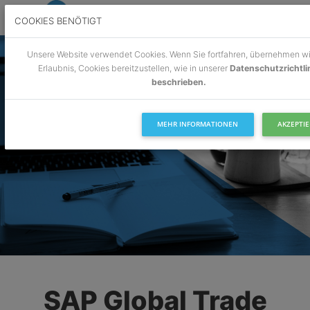
COOKIES BENÖTIGT
Unsere Website verwendet Cookies. Wenn Sie fortfahren, übernehmen wir
Erlaubnis, Cookies bereitzustellen, wie in unserer
Datenschutzrichtli
beschrieben.
MEHR INFORMATIONEN
AKZEPTI
SAP Global Trade